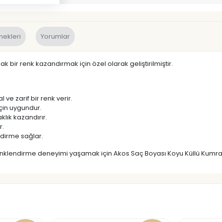
nekleri
Yorumlar
k bir renk kazandırmak için özel olarak geliştirilmiştir.
 ve zarif bir renk verir.
çin uygundur.
klık kazandırır.
r.
dirme sağlar.
nklendirme deneyimi yaşamak için Akos Saç Boyası Koyu Küllü Kumral 6.1