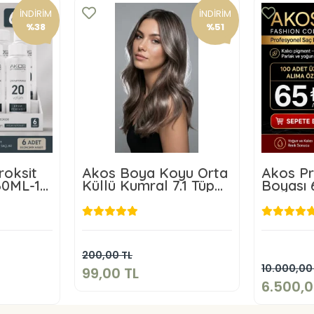
İNDİRİM
İNDİRİM
%38
%51
oksit
Akos Boya Koyu Orta
Akos Pr
60ML-10
Küllü Kumral 7.1 Tüp
Boyası 
Boya 60 Gr+ Akos 20
Kampany
Volüm Oksidan 60 ML
99,00 TL
TL
6.
Sepete Ekle
200,00 TL
kle
10.000,00
99,00 TL
6.500,0