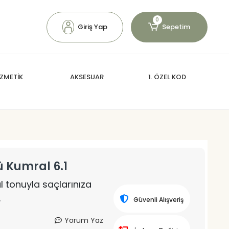
0
Giriş Yap
Sepetim
ZMETİK
AKSESUAR
1. ÖZEL KOD
ü Kumral 6.1
 tonuyla saçlarınıza
.
Güvenli Alışveriş
Yorum Yaz