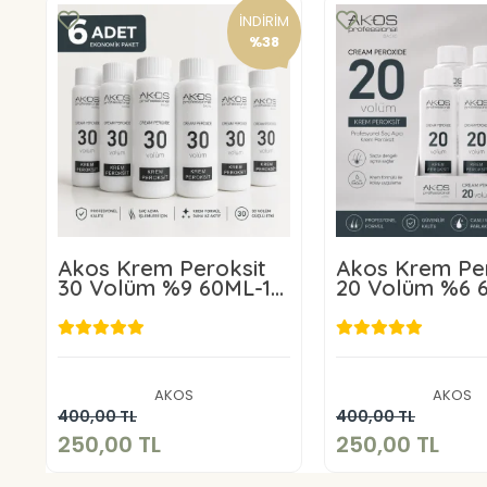
İNDİRİM
%38
Akos Krem Peroksit
Akos Krem Per
30 Volüm %9 60ML-10
20 Volüm %6 
Adet
Adet
250,00 TL
250,00 
AKOS
AKOS
Sepete Ekle
Sepete E
400,00 TL
400,00 TL
250,00 TL
250,00 TL