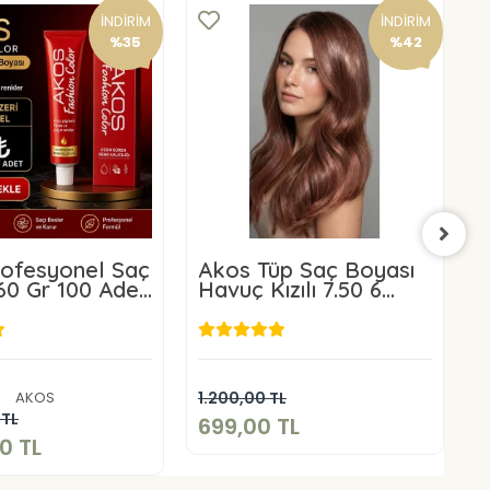
İNDİRİM
İNDİRİM
%35
%42
ofesyonel Saç
Akos Tüp Saç Boyası
A
60 Gr 100 Adet
Havuç Kızılı 7.50 6
K
alı Satış
Adet+6 Adet Oksidan
699,00 TL
500,00 TL
Sepete Ekle
AKOS
1.200,00 TL
3
Sepete Ekle
 TL
699,00 TL
2
0 TL