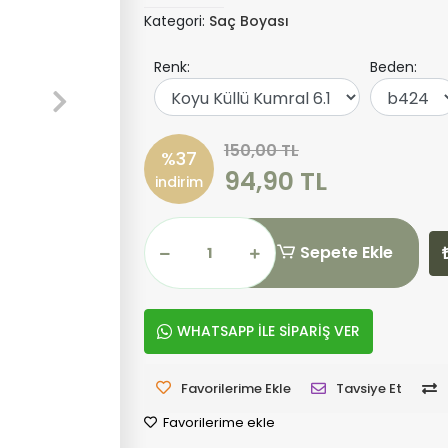
Kategori:
Saç Boyası
Renk:
Beden:
150,00 TL
%37
94,90 TL
indirim
Sepete Ekle
WHATSAPP İLE SİPARİŞ VER
Favorilerime Ekle
Tavsiye Et
Favorilerime ekle