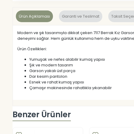
Ürün Açıklaması
Garanti ve Teslimat
Taksit Seçe
Modern ve şık tasarımıyla dikkat çeken 7117 Berrak Kız Garson 
deneyimi sağlar. Hem günlük kullanıma hem de uyku vaktine 
Ürün Özellikleri:
Yumuşak ve nefes alabilir kumaş yapısı
Şık ve modern tasarım
Garson yakalı üst parça
Dar kesim pantolon
Esnek ve rahat kumaş yapısı
Çamaşır makinesinde rahatlıkla yıkanabilir
Benzer Ürünler