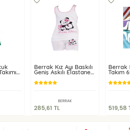
cuk
Berrak Kız Ayı Baskılı
Berrak 
Takımı
Geniş Askılı Elastane
Takım 6
Takım
L
285,61 TL
kle
Sepete Ekle
BERRAK
285,61 TL
519,58 