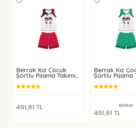
Berrak Kız Çocuk
Berrak Kız Ço
Şortlu Pijama Takımı
Şortlu Pijama 
7630
7630
451,81 TL
451,81 T
Sepete Ekle
Sepete E
BERRAK
451,81 TL
451,81 TL