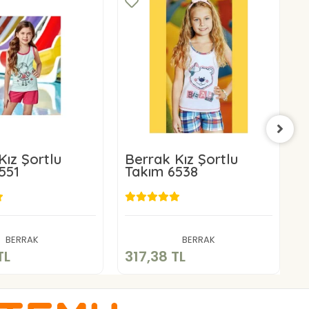
Kız Şortlu
Berrak Kız Şortlu
B
551
Takım 6538
T
519,58 TL
317,38 TL
Sepete Ekle
Sepete Ekle
BERRAK
BERRAK
TL
317,38 TL
2