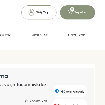
0
Giriş Yap
Sepetim
ZMETİK
AKSESUAR
1. ÖZEL KOD
ama
t ve şık tasarımıyla kız
Güvenli Alışveriş
Yorum Yaz