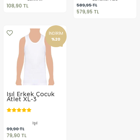
Sepete Ekle
589,95 TL
108,90 TL
579,95 TL
İNDİRİM
%20
Işıl Erkek Çocuk
Atlet XL-3
79,90 TL
Işıl
Sepete Ekle
99,90 TL
79,90 TL