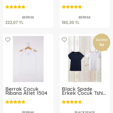
Takımı 1511
222,07 TL
190,30 TL
Sepete Ekle
Sepete Ekle
BERRAK
BERRAK
222,07 TL
190,30 TL
İNDİRİM
%2
Berrak Çocuk
Black Spade
Ribana Atlet 1504
Erkek Çocuk Tshirt
9397
108,90 TL
579,95 TL
Sepete Ekle
BERRAK
BLACKSPADE