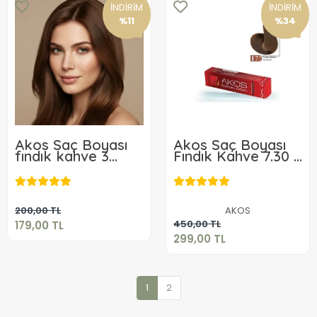
İNDİRİM
İNDİRİM
%11
%34
Akos Saç Boyası
Akos Saç Boyası
fındık kahve 3
Fındık Kahve 7.30 3
Adet
adet
179,00 TL
299,00 TL
Sepete Ekle
200,00 TL
AKOS
Sepete Ekle
450,00 TL
179,00 TL
299,00 TL
1
2