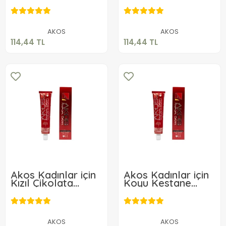
Renk 60 Gr Boya
Kestane Renk Saç
114,44 TL
114,44 TL
No 5.24
Boyası 60 Gr Boya
No 5.45
Sepete Ekle
Sepete Ekle
AKOS
AKOS
114,44 TL
114,44 TL
Akos Kadınlar için
Akos Kadınlar için
Kızıl Çikolata
Koyu Kestane
Kahve Renk 60 Gr
Akaju Renk Saç
114,44 TL
114,44 TL
Saç Boyası Boya
Boyası 60 Gr 3.52
No 4.62
Sepete Ekle
Sepete Ekle
AKOS
AKOS