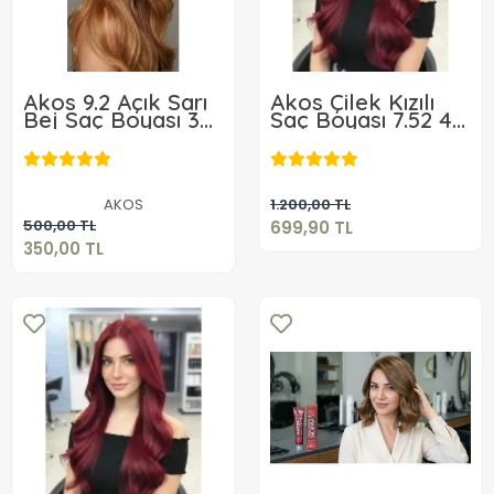
Akos 9.2 Açık Sarı
Akos Çilek Kızılı
Bej Saç Boyası 3
Saç Boyası 7.52 4
adet Boya + 3
Adet + 4 Adet
699,90 TL
Adet Oksidan
Oksidan
350,00 TL
Sepete Ekle
AKOS
1.200,00 TL
Sepete Ekle
500,00 TL
699,90 TL
350,00 TL