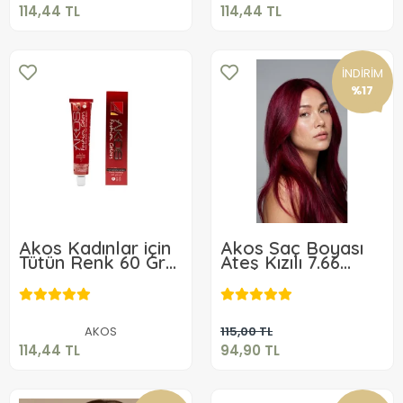
114,44 TL
114,44 TL
İNDİRİM
%17
Akos Kadınlar için
Akos Saç Boyası
Tütün Renk 60 Gr
Ateş Kızılı 7.66
Boya No 6.9
Profesyonel Tüp
114,44 TL
94,90 TL
Saç Boyası
Sepete Ekle
Sepete Ekle
AKOS
115,00 TL
114,44 TL
94,90 TL