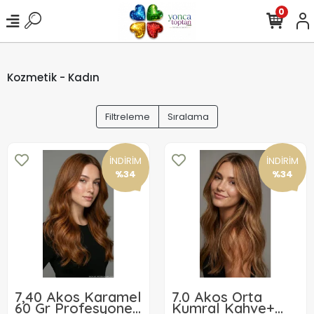
0
Kozmetik - Kadın
Filtreleme
Sıralama
İNDİRİM
İNDİRİM
%34
%34
7,40 Akos Karamel
7.0 Akos Orta
60 Gr Profesyonel
Kumral Kahve+