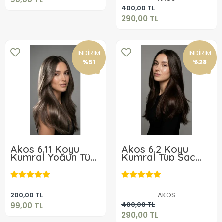
Sepete Ekle
400,00 TL
290,00 TL
İNDİRİM
İNDİRİM
%51
%28
Akos 6.11 Koyu
Akos 6.2 Koyu
Kumral Yoğun Tüp
Kumral Tüp Saç
Küllü Saç Boyası
Boyası 60 ML ( 3
99,00 TL
60 ML+ + Akos 20
Adet Boya+ 3 Adet
290,00 TL
Volüm Oksidan 60
Oksidan)
ML
Sepete Ekle
200,00 TL
AKOS
Sepete Ekle
400,00 TL
99,00 TL
290,00 TL