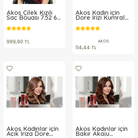
Akos Çilek Kızılı
Akos Kadın için
Saç Boyası 7.52 6
Dore İrizi Kumral
999,90 TL
Adet + 6 Adet
Saç Boyası 60
114,44 TL
Oksidan
Gr7.32
Sepete Ekle
Sepete Ekle
AKOS
999,90 TL
114,44 TL
Akos Kadınlar için
Akos Kadınlar için
Açık İriza Dore
Bakır Akaju