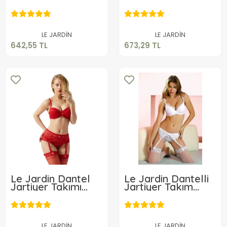
Takım 6265
Takımı 5260
642,55 TL
673,29 TL
Sepete Ekle
Sepete Ekle
LE JARDİN
LE JARDİN
642,55 TL
673,29 TL
Le Jardin Dantel
Le Jardin Dantelli
Jartiyer Takımı
Jartiyer Takım
5265
6250
642,55 TL
627,89 TL
Sepete Ekle
Sepete Ekle
LE JARDİN
LE JARDİN