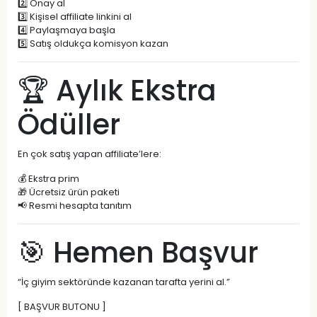
2️⃣ Onay al
3️⃣ Kişisel affiliate linkini al
4️⃣ Paylaşmaya başla
5️⃣ Satış oldukça komisyon kazan
🏆 Aylık Ekstra
Ödüller
En çok satış yapan affiliate’lere:
💰 Ekstra prim
🎁 Ücretsiz ürün paketi
📢 Resmi hesapta tanıtım
🎯 Hemen Başvur
“İç giyim sektöründe kazanan tarafta yerini al.”
[ BAŞVUR BUTONU ]