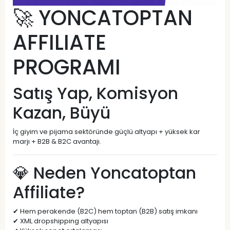
🚀 YONCATOPTAN
AFFILIATE
PROGRAMI
Satış Yap, Komisyon
Kazan, Büyü
İç giyim ve pijama sektöründe güçlü altyapı + yüksek kar
marjı + B2B & B2C avantajı.
💎 Neden Yoncatoptan
Affiliate?
✔ Hem perakende (B2C) hem toptan (B2B) satış imkanı
✔ XML dropshipping altyapısı