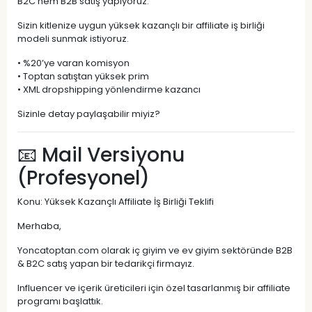
B2C hem B2B satış yapıyoruz.
Sizin kitlenize uygun yüksek kazançlı bir affiliate iş birliği
modeli sunmak istiyoruz.
• %20’ye varan komisyon
• Toptan satıştan yüksek prim
• XML dropshipping yönlendirme kazancı
Sizinle detay paylaşabilir miyiz?
📧 Mail Versiyonu
(Profesyonel)
Konu: Yüksek Kazançlı Affiliate İş Birliği Teklifi
Merhaba,
Yoncatoptan.com olarak iç giyim ve ev giyim sektöründe B2B
& B2C satış yapan bir tedarikçi firmayız.
Influencer ve içerik üreticileri için özel tasarlanmış bir affiliate
programı başlattık.