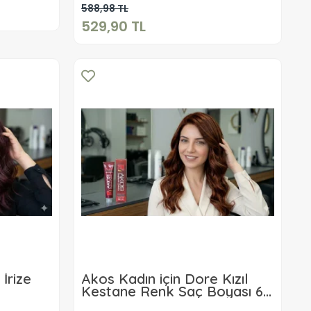
Sepete Ekle
588,98 TL
529,90 TL
İrize
Akos Kadın için Dore Kızıl
Kestane Renk Saç Boyası 60
Gr 3.66