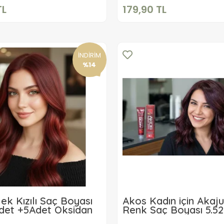
TL
179,90 TL
İNDİRİM
%14
ek Kızılı Saç Boyası
Akos Kadın için Akaju 
Adet +5Adet Oksidan
Renk Saç Boyası 5.52