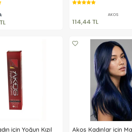
114,44 TL
859,90 TL
Sepete Ekle
Sepete Ekle
L
AKOS
114,44 TL
TL
ın için Yoğun Kızıl
Akos Kadınlar için M