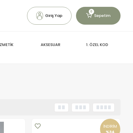
0
Giriş Yap
Sepetim
ZMETİK
AKSESUAR
1. ÖZEL KOD
İNDİRİM
%34