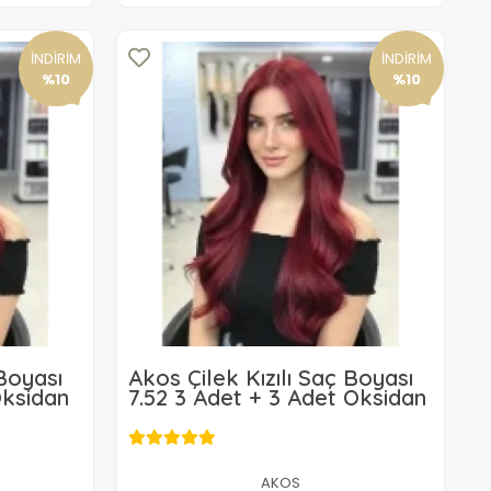
İNDİRİM
İNDİRİM
%10
%10
 Boyası
Akos Çilek Kızılı Saç Boyası
Oksidan
7.52 3 Adet + 3 Adet Oksidan
529,90 TL
AKOS