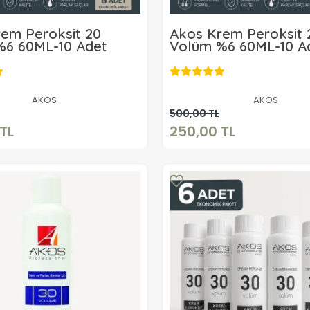
em Peroksit 20
Akos Krem Peroksit 
%6 60ML-10 Adet
Volüm %6 60ML-10 A
250,00 TL
250,00 TL
AKOS
AKOS
Sepete Ekle
Sepete Ekle
500,00 TL
TL
250,00 TL