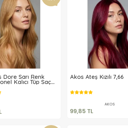
s Dore Sarı Renk
Akos Ateş Kızılı 7,66
onel Kalıcı Tüp Saç
60Gr
99,85 TL
99,00 TL
Sepete Ekle
Sepete Ekle
AKOS
99,85 TL
L