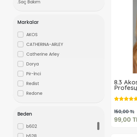
.Saç Bakım
Markalar
AKOS
CATHERINA-ARLEY
Catherine Arley
Dorya
Pir-İnci
8.3 Ako
Redist
Profesy
Boyası 
Redone
150,00 TL
Beden
99,00 T
b602
b528