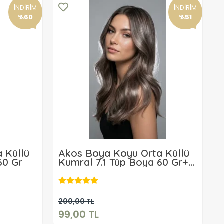
İNDİRİM
İNDİRİM
%60
%51
 Küllü
Akos Boya Koyu Orta Küllü
60 Gr
Kumral 7.1 Tüp Boya 60 Gr+
Akos 20 Volüm Oksidan 60
ML
99,00 TL
Sepete Ekle
200,00 TL
99,00 TL