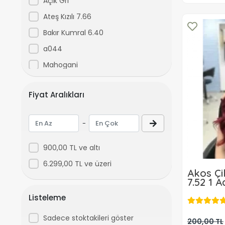
Açık Gri
b459
Ateş Kızılı 7.66
b460
Bakır Kumral 6.40
b461
a044
b462
Mahogani
b463
a2910
Fiyat Aralıkları
b464
D2671a2988
b465
Koyu Kahve 3
-
b466
Orta Kahve 4
b467
Böğürten 3,67
900,00 TL ve altı
b469
Bakır Kumral Kahve 6.30
6.299,00 TL ve üzeri
Akos Çil
b470
Siyah 1
7.52 1 
b471
Mavi Siyah 1.1
Listeleme
b472
Kül Gri
Sadece stoktakileri göster
200,00 TL
b473