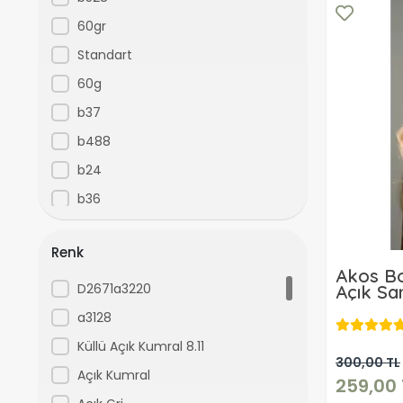
60gr
Standart
60g
b37
b488
b24
b36
b328
Renk
b408
Akos B
b426
D2671a3220
Açık Sa
Boyası 
b432
a3128
b435
Küllü Açık Kumral 8.11
300,00 TL
b454
Açık Kumral
259,00 
b458