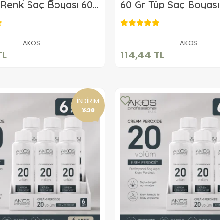
Renk Saç Boyası 60
60 Gr Tüp Saç Boyası
114,44 TL
114,44 TL
Sepete Ekle
Sepete Ekle
AKOS
AKOS
TL
114,44 TL
İNDİRİM
%38