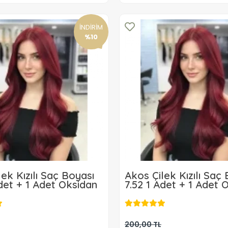
İNDİRİM
%10
ek Kızılı Saç Boyası
Akos Çilek Kızılı Saç
Adet + 1 Adet Oksidan
7.52 1 Adet + 1 Adet 
179,90 TL
179,90 TL
Sepete Ekle
Sepete Ekle
200,00 TL