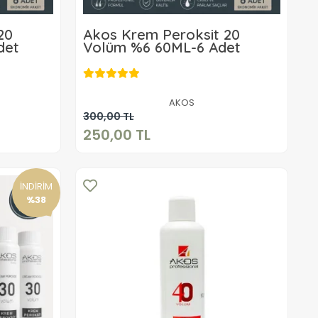
20
Akos Krem Peroksit 20
det
Volüm %6 60ML-6 Adet
250,00 TL
AKOS
Sepete Ekle
300,00 TL
250,00 TL
İNDİRİM
%38