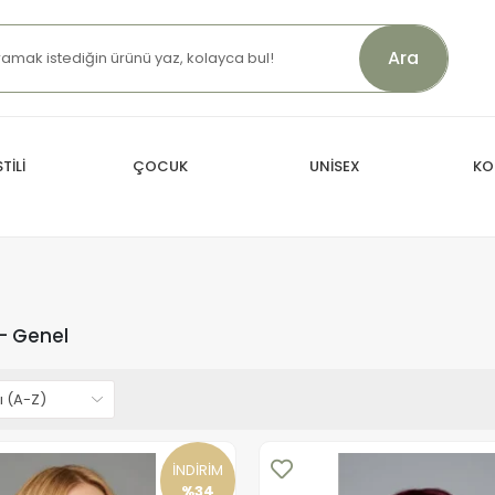
Ara
TİLİ
ÇOCUK
UNİSEX
KO
- Genel
İNDİRİM
%34