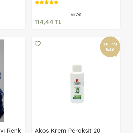
114,44 TL
Sepete Ekle
AKOS
114,44 TL
İNDİRİM
%40
avi Renk
Akos Krem Peroksit 20