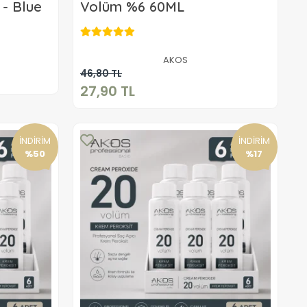
 - Blue
Volüm %6 60ML
27,90 TL
AKOS
Sepete Ekle
46,80 TL
27,90 TL
İNDİRİM
İNDİRİM
%50
%17