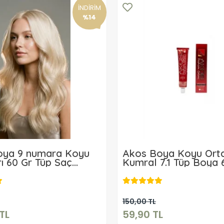
İNDİRİM
%14
oya 9 numara Koyu
Akos Boya Koyu Orta
rı 60 Gr Tüp Saç
Kumral 7.1 Tüp Boya 
3 Adet
259,00 TL
59,90 TL
Sepete Ekle
Sepete Ekle
150,00 TL
TL
59,90 TL