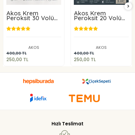
Akos Krem
Akos Krem
Peroksit 30 Volüm
Peroksit 20 Volüm
%9 60ML-10 Adet
%6 60ML-10 Adet
250,00 TL
250,00 TL
AKOS
AKOS
Sepete Ekle
Sepete Ekle
400,00 TL
400,00 TL
250,00 TL
250,00 TL
Hızlı Teslimat