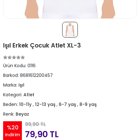
Işıl Erkek Çocuk Atlet XL-3
Ürün Kodu:
0116
Barkod:
8681612200457
Marka:
Işıl
Kategori:
Atlet
Beden:
10-11y
,
12-13 yaş
,
6-7 yaş
,
8-9 yaş
Renk:
Beyaz
99,90 TL
%20
79,90 TL
indirim