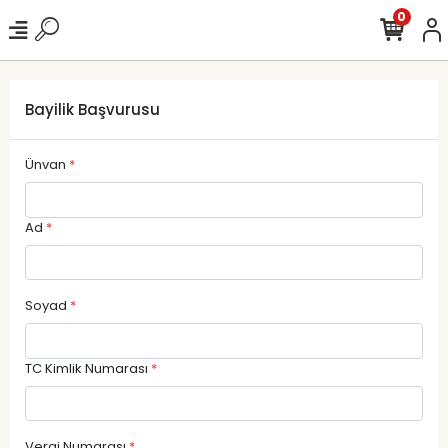
0
Bayilik Başvurusu
Ünvan
*
Ad
*
Soyad
*
TC Kimlik Numarası
*
Vergi Numarası
*