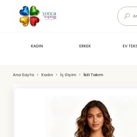
KADIN
ERKEK
EV TEKS
Ana Sayfa
Kadın
İç Giyim
İkili Takım