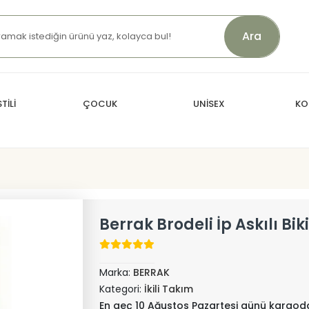
Ara
TİLİ
ÇOCUK
UNİSEX
KO
Berrak Brodeli İp Askılı Bik
Marka:
BERRAK
Kategori:
İkili Takım
En geç 10 Ağustos Pazartesi günü kargod