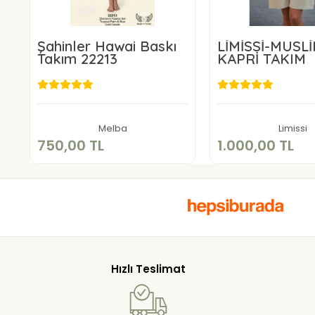
Şahinler Hawai Baskı
LİMİSSİ-MÜSL
Takım 22213
KAPRİ TAKIM
750,00 TL
1.000,00 
Sepete Ekle
Sepete E
Melba
Limissi
750,00 TL
1.000,00 TL
Hızlı Teslimat