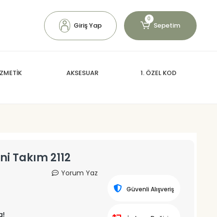
0
Giriş Yap
Sepetim
ZMETİK
AKSESUAR
1. ÖZEL KOD
ini Takım 2112
Yorum Yaz
Güvenli Alışveriş
a!