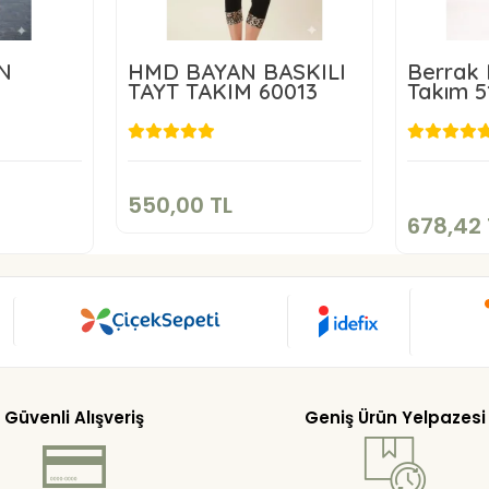
İN
HMD BAYAN BASKILI
Berrak 
TAYT TAKIM 60013
Takım 5
550,00 TL
TL
6
Sepete Ekle
kle
550,00 TL
678,42 
Güvenli Alışveriş
Geniş Ürün Yelpazesi