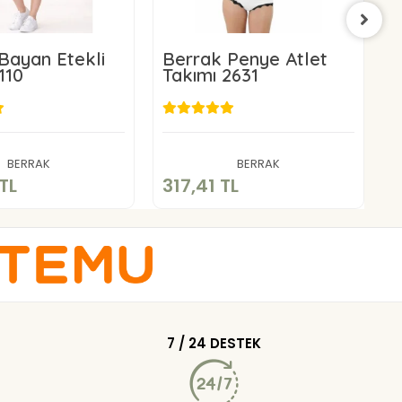
Bayan Etekli
Berrak Penye Atlet
B
110
Takımı 2631
B
2
78,42 TL
317,41 TL
Sepete Ekle
Sepete Ekle
BERRAK
BERRAK
TL
317,41 TL
5
7 / 24 DESTEK