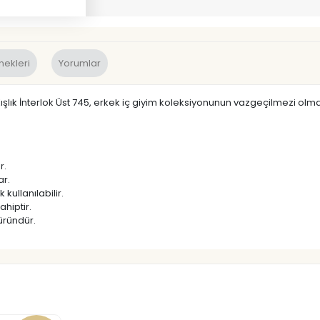
nekleri
Yorumlar
Kışlık İnterlok Üst 745, erkek iç giyim koleksiyonunun vazgeçilmezi ol
r.
ar.
kullanılabilir.
hiptir.
üründür.