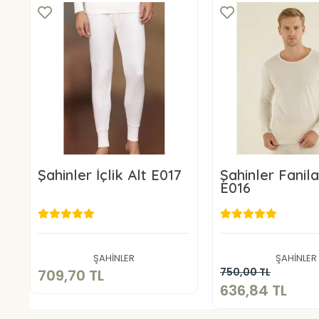
Şahinler İçlik Alt E017
Şahinler Fanil
E016
709,70 TL
636,84 
Sepete Ekle
ŞAHİNLER
ŞAHİNLER
Sepete E
750,00 TL
709,70 TL
636,84 TL