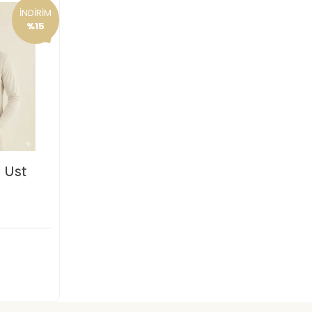
İNDİRİM
%15
a Üst
TL
kle