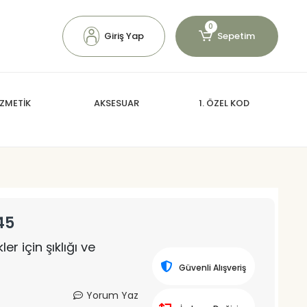
0
Giriş Yap
Sepetim
ZMETİK
AKSESUAR
1. ÖZEL KOD
45
er için şıklığı ve
Güvenli Alışveriş
Yorum Yaz