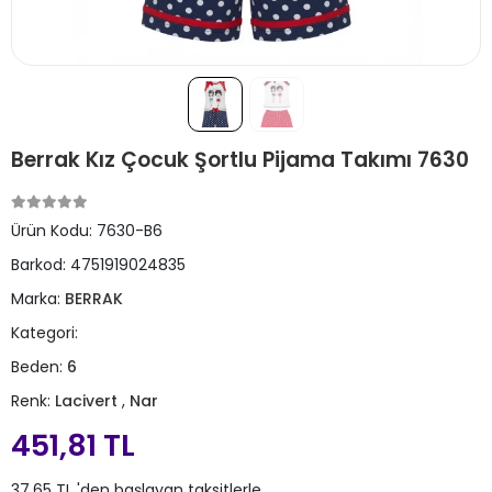
Berrak Kız Çocuk Şortlu Pijama Takımı 7630
Ürün Kodu:
7630-B6
Barkod:
4751919024835
Marka:
BERRAK
Kategori:
Beden:
6
Renk:
Lacivert
,
Nar
451,81 TL
37,65 TL 'den başlayan taksitlerle