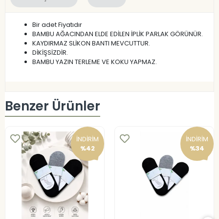
Bir adet Fiyatıdır
BAMBU AĞACINDAN ELDE EDİLEN İPLİK PARLAK GÖRÜNÜR.
KAYDIRMAZ SLİKON BANTI MEVCUTTUR.
DİKİŞSİZDİR.
BAMBU YAZIN TERLEME VE KOKU YAPMAZ.
Benzer Ürünler
İNDİRİM
İNDİRİM
%42
%34