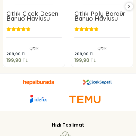
Çıtlık Çicek Desen
Çıtlık Poly Bordür
Banyo Havlusu
Banyo Havlusu
199,90 TL
199,90 TL
Çıtlık
Çıtlık
Sepete Ekle
Sepete Ekle
209,90 TL
209,90 TL
199,90 TL
199,90 TL
Hızlı Teslimat