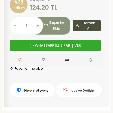
%38
124,20 TL
indirim
Sepete
Hemen
Ekle
Al
WHATSAPP İLE SİPARİŞ VER
Favorilerime ekle
Güvenli Alışveriş
İade ve Değişim