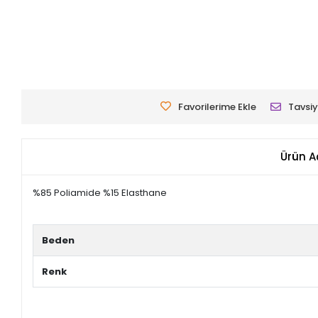
Favorilerime Ekle
Tavsiy
Ürün A
%85 Poliamide %15 Elasthane
Beden
Renk