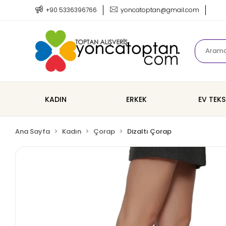
+90 5336396766
yoncatoptan@gmail.com
KADIN
ERKEK
EV TEKS
Ana Sayfa
Kadın
Çorap
Dizaltı Çorap