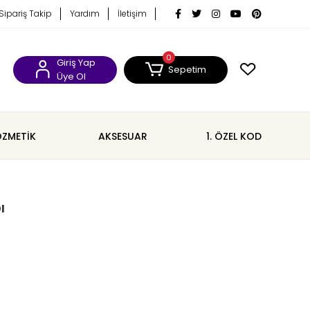
Sipariş Takip
Yardım
İletişim
0
Giriş Yap
Sepetim
Üye Ol
ZMETİK
AKSESUAR
1. ÖZEL KOD
ı