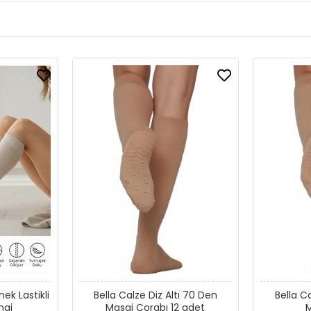
nek Lastikli
Bella Calze Diz Altı 70 Den
Bella C
ngi
Masaj Çorabı 12 adet
M