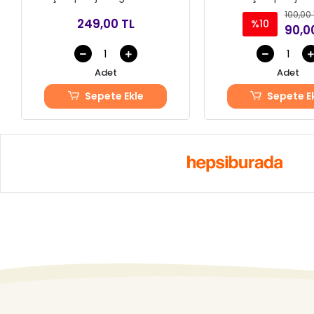
100,00 
249,00 TL
%10
90,0
Adet
Adet
Sepete Ekle
Sepete E