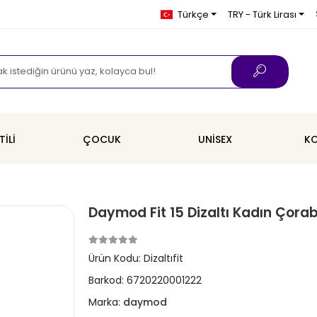
Türkçe
TRY - Türk Lirası
TİLİ
ÇOCUK
UNİSEX
KO
Daymod Fit 15 Dizaltı Kadın Çorab
Ürün Kodu:
Dizaltıfit
Barkod:
6720220001222
Marka:
daymod