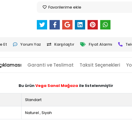
Favorilerime ekle
e Et
Yorum Yaz
Karşılaştır
Fiyat Alarmı
Tel
çıklaması
Garanti ve Teslimat
Taksit Seçenekleri
Yo
Bu ürün
Vega Sanal Mağaza
ile listelenmiştir
Standart
Naturel
,
Siyah