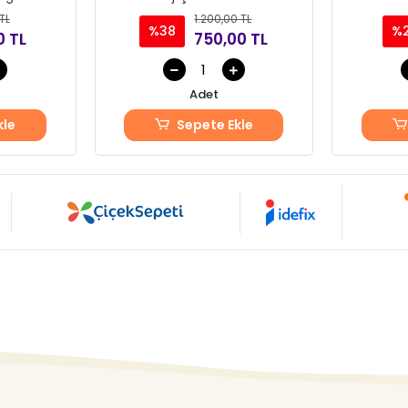
TL
1.200,00 TL
%38
%
0 TL
750,00 TL
Adet
kle
Sepete Ekle