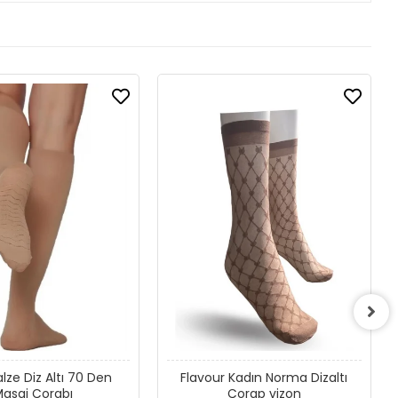
alze Diz Altı 70 Den
Flavour Kadın Norma Dizaltı
asaj Çorabı
Çorap vizon