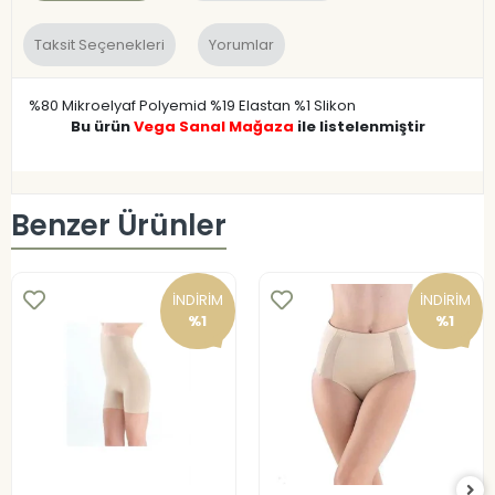
Taksit Seçenekleri
Yorumlar
%80 Mikroelyaf Polyemid %19 Elastan %1 Slikon
Bu ürün
Vega Sanal Mağaza
ile listelenmiştir
Benzer Ürünler
İNDİRİM
İNDİRİM
%1
%1