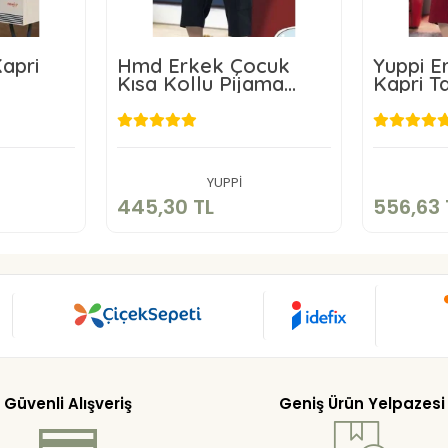
apri
Hmd Erkek Çocuk
Yuppi E
Kısa Kollu Pijama
Kapri T
Takımı 5192
TL
445,30 TL
5
kle
Sepete Ekle
YUPPİ
445,30 TL
556,63 
Güvenli Alışveriş
Geniş Ürün Yelpazesi