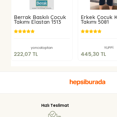
Berrak Baskılı Çocuk
Erkek Çocuk K
Takımı Elastan 1513
Takımı 5081
222,07 TL
445,30 
Sepete Ekle
Sepete E
yoncatoptan
YUPPİ
222,07 TL
445,30 TL
Hızlı Teslimat