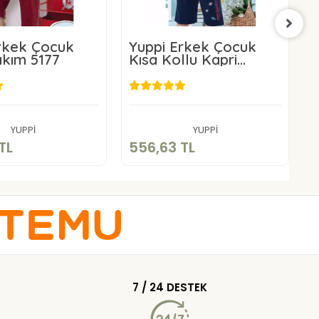
rkek Çocuk
Yuppi Erkek Çocuk
akım 5177
Kısa Kollu Kapri
P
Takımı 5084
56,63 TL
556,63 TL
Sepete Ekle
Sepete Ekle
YUPPİ
YUPPİ
TL
556,63 TL
5
7 / 24 DESTEK