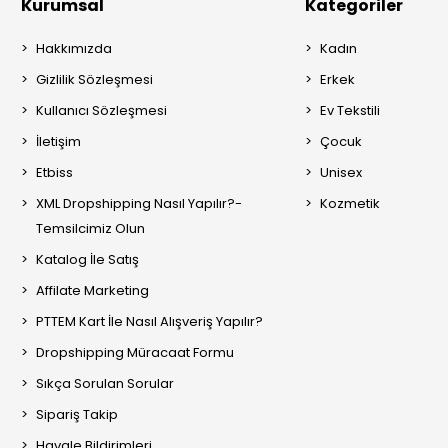
Kurumsal
Kategoriler
Hakkımızda
Kadın
Gizlilik Sözleşmesi
Erkek
Kullanıcı Sözleşmesi
Ev Tekstili
İletişim
Çocuk
Etbiss
Unisex
XML Dropshipping Nasıl Yapılır?-
Kozmetik
Temsilcimiz Olun
Katalog İle Satış
Affilate Marketing
PTTEM Kart İle Nasıl Alışveriş Yapılır?
Dropshipping Müracaat Formu
Sıkça Sorulan Sorular
Sipariş Takip
Havale Bildirimleri