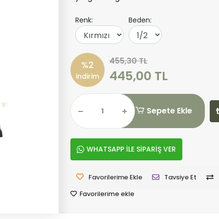
Renk:
Beden:
455,30 TL
%2
445,00 TL
indirim
Sepete Ekle
WHATSAPP İLE SİPARİŞ VER
Favorilerime Ekle
Tavsiye Et
Favorilerime ekle