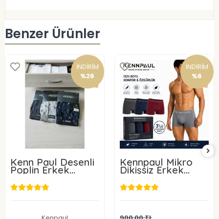
Benzer Ürünler
İNDİRİM
İNDİRİM
%26
%6
Kenn Paul Desenli
Kennpaul Mikro
Poplin Erkek
Dikişsiz Erkek
Boxer 6 Adet
Boxer 3 Lü Paket
850,00 TL
890,00 TL
Sepete Ekle
Kenpaul
900,00 TL