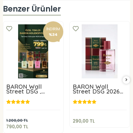
Benzer Ürünler
İNDİRİM
%34
BARON Wall
BARON Wall
Street DSG ,
Street DSG 2026
Brown, IVO, NCT
EDC Erkek Parfüm
290,00 TL
2026 4 lü Erkek
100 ml
EDC Erkek Parfüm
790,00 TL
Seti 4X 100 ml
Sepete Ekle
Sepete Ekle
1.200,00 TL
290,00 TL
790,00 TL