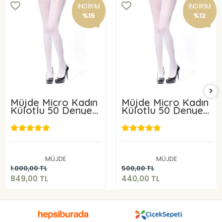
İNDİRİM
İNDİRİM
%15
%12
Müjde Micro Kadın
Müjde Micro Kadın
Külotlu 50 Denye 6
Külotlu 50 Denye 3
ADET
ADET
849,00 TL
440,00 TL
MÜJDE
MÜJDE
Sepete Ekle
Sepete Ekle
1.000,00 TL
500,00 TL
849,00 TL
440,00 TL