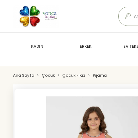
KADIN
ERKEK
EV TEKS
Ana Sayfa
Çocuk
Çocuk - Kız
Pijama