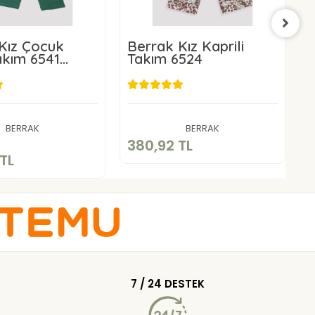
Kız Çocuk
Berrak Kız Kaprili
B
akım 6541
Takım 6524
T
7-8
380,92 TL
85,00 TL
Sepete Ekle
BERRAK
BERRAK
Sepete Ekle
380,92 TL
4
TL
7 / 24 DESTEK