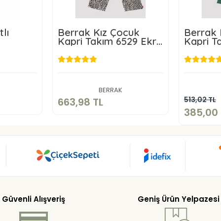
lı
Berrak Kız Çocuk
Berrak 
Kapri Takım 6529 Ekru
Kapri T
2
Pembe 
L
663,98 TL
3
kle
Sepete Ekle
BERRAK
513,02 TL
663,98 TL
385,00 
Güvenli Alışveriş
Geniş Ürün Yelpazesi