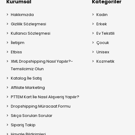
Kurumsal
Kategoriler
Hakkımızda
Kadın
Gizlilik Sözleşmesi
Erkek
Kullanıcı Sözleşmesi
Ev Tekstili
İletişim
Çocuk
Etbiss
Unisex
XML Dropshipping Nasıl Yapılır?-
Kozmetik
Temsilcimiz Olun
Katalog İle Satış
Affilate Marketing
PTTEM Kart İle Nasıl Alışveriş Yapılır?
Dropshipping Müracaat Formu
Sıkça Sorulan Sorular
Sipariş Takip
Havale Bildirimleri