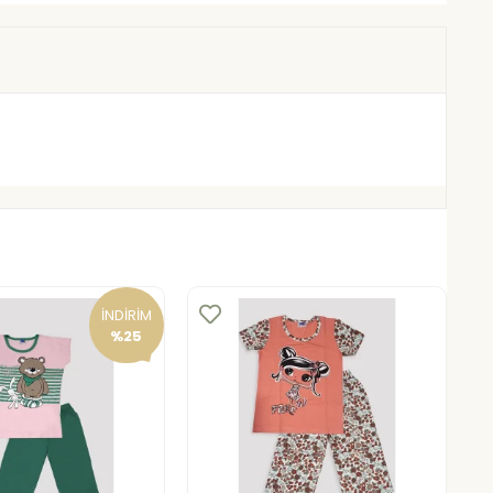
İNDİRİM
%25