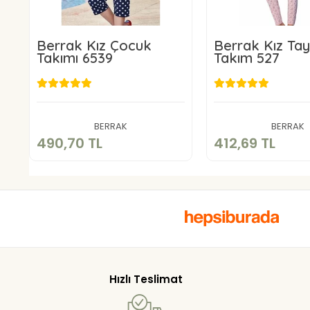
Berrak Kız Çocuk
Berrak Kız Tayt
Takımı 6539
Takım 527
490,70 TL
412,69 T
Sepete Ekle
Sepete E
BERRAK
BERRAK
490,70 TL
412,69 TL
Hızlı Teslimat