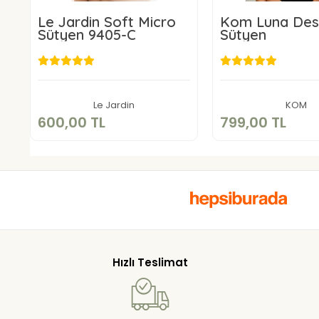
Le Jardin Soft Micro
Kom Luna Des
Sütyen 9405-C
Sütyen
600,00 TL
799,00 
Sepete Ekle
Sepete E
Le Jardin
KOM
600,00 TL
799,00 TL
Hızlı Teslimat