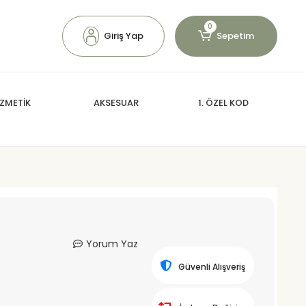
0
Giriş Yap
Sepetim
ZMETİK
AKSESUAR
1. ÖZEL KOD
Yorum Yaz
Güvenli Alışveriş