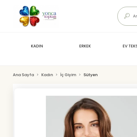
KADIN
ERKEK
EV TEKS
Ana Sayfa
Kadın
İç Giyim
Sütyen