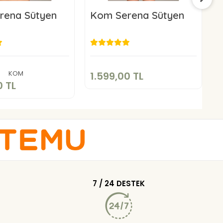
rena Sütyen
Kom Serena Sütyen
l
1.599,00 TL
.599,00 TL
Sepete Ekle
Sepete Ekle
KOM
1.599,00 TL
1
0 TL
7 / 24 DESTEK