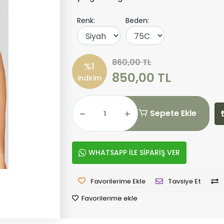
Renk:
Beden:
860,00 TL
%1
850,00 TL
indirim
Sepete Ekle
WHATSAPP İLE SİPARİŞ VER
Favorilerime Ekle
Tavsiye Et
Favorilerime ekle