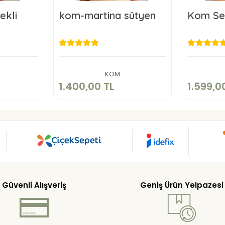
ekli
kom-martina sütyen
Kom Se
TL
1.400,00 TL
1
kle
Sepete Ekle
KOM
1.400,00 TL
1.599,0
Güvenli Alışveriş
Geniş Ürün Yelpazesi