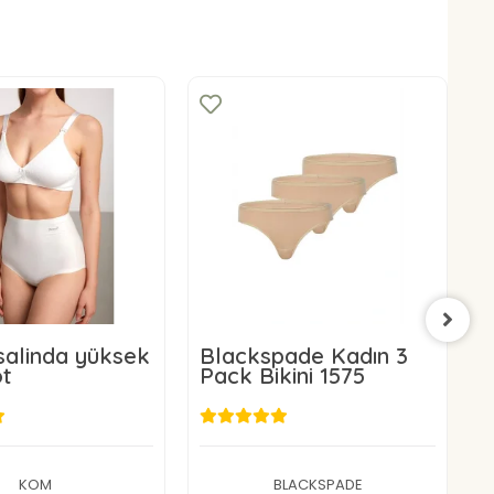
alinda yüksek
Blackspade Kadın 3
B
ot
Pack Bikini 1575
S
1
79,00 TL
729,00 TL
Sepete Ekle
Sepete Ekle
KOM
BLACKSPADE