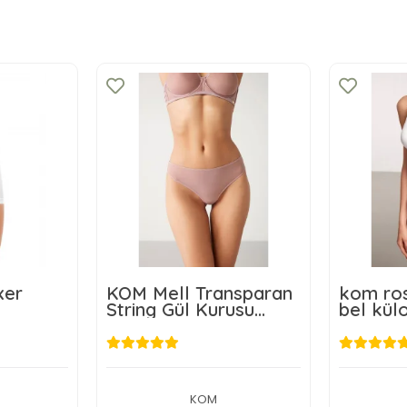
xer
KOM Mell Transparan
kom ros
String Gül Kurusu
bel kül
Renk
L
349,00 TL
4
kle
Sepete Ekle
KOM