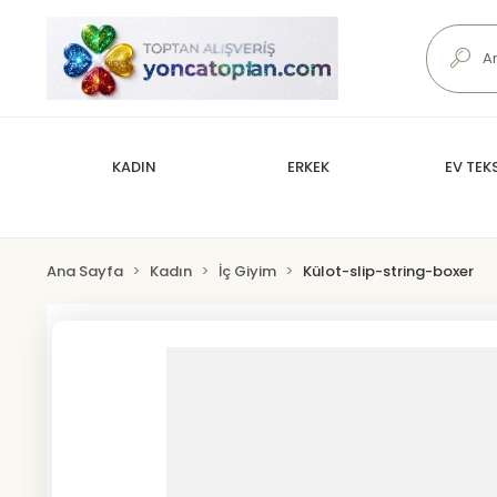
KADIN
ERKEK
EV TEKS
Ana Sayfa
Kadın
İç Giyim
Külot-slip-string-boxer