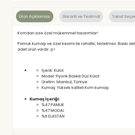
Ürün Açıklaması
Garanti ve Teslimat
Taksit Seçe
Komdan size özel mükemmel tasarımlar!
Pamuk kumaşı ve özel kesimi ile rahattır, terletmez. Baskı de
adet ürün vardır. p>
İçerik: Külot
Model: Fiyonk Baskılı Düz Külot
Üretim: İstanbul, Türkiye
Kumaş: Yüksek kaliteli Kom kumaşı
Kumaş İçeriği:
%47 PAMUK
%47 MODAL
%6 ELASTAN