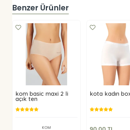
Benzer Ürünler
kom basic maxi 2 li
kota kadın bo
açık ten
90,00 T
849,00 TL
Sepete E
Sepete Ekle
KOM
90,00 TL