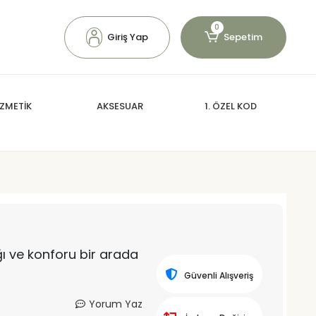
0
Giriş Yap
Sepetim
ZMETİK
AKSESUAR
1. ÖZEL KOD
lığı ve konforu bir arada
Güvenli Alışveriş
Yorum Yaz