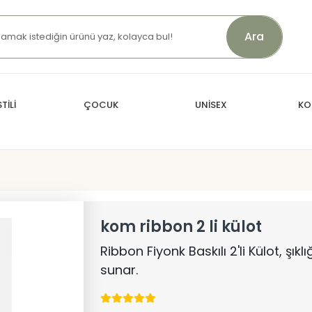
Ara
TİLİ
ÇOCUK
UNİSEX
KO
kom ribbon 2 li külot
Ribbon Fiyonk Baskılı 2'li Külot, şık
sunar.