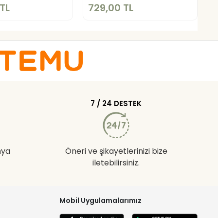
TL
729,00 TL
3
7 / 24 DESTEK
nya
Öneri ve şikayetlerinizi bize
iletebilirsiniz.
Mobil Uygulamalarımız