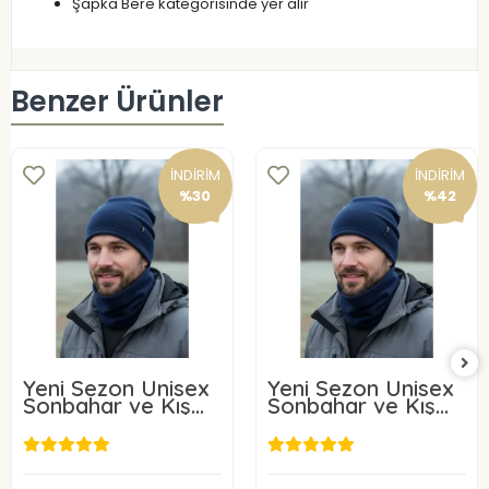
Şapka Bere kategorisinde yer alır
Benzer Ürünler
İNDİRİM
İNDİRİM
%30
%42
Yeni Sezon Unisex
Yeni Sezon Unisex
Sonbahar ve Kış
Sonbahar ve Kış
için Polar
için Polar
Boyunluk siyah 2 Li
Boyunluk Siyah 6
takım
Adet
140,00 TL
350,00 TL