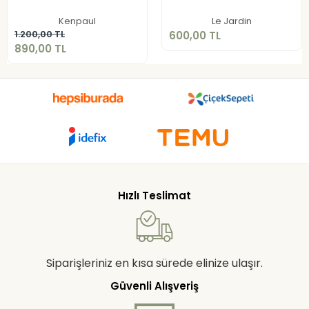
890,00 TL
Sepete Ekle
Kenpaul
Le Jardin
Sepete Ekle
1.200,00 TL
600,00 TL
890,00 TL
Hızlı Teslimat
Siparişleriniz en kısa sürede elinize ulaşır.
Güvenli Alışveriş