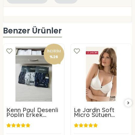
Benzer Ürünler
İNDİRİM
%26
Kenn Paul Desenli
Le Jardin Soft
Poplin Erkek
Micro Sütyen
Boxer 6 Adet
9405-C
600,00 TL