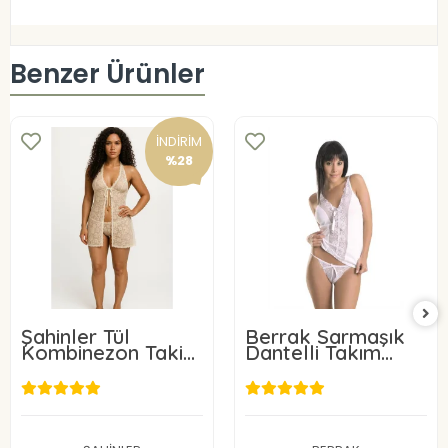
Benzer Ürünler
İNDİRİM
%28
Şahinler Tül
Berrak Sarmaşık
Kombinezon Takim
Dantelli Takım
B311
2167
317,38 TL
250,50 TL
Sepete Ekle