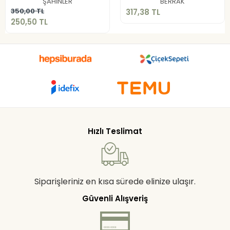
ŞAHİNLER
BERRAK
Sepete Ekle
350,00 TL
317,38 TL
250,50 TL
Hızlı Teslimat
Siparişleriniz en kısa sürede elinize ulaşır.
Güvenli Alışveriş