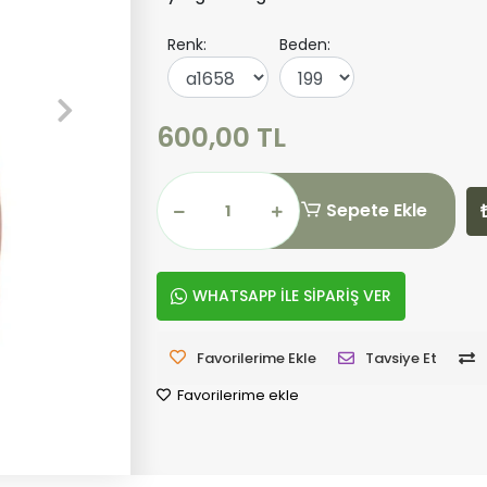
Renk:
Beden:
600,00 TL
Sepete Ekle
WHATSAPP İLE SİPARİŞ VER
Favorilerime Ekle
Tavsiye Et
Favorilerime ekle