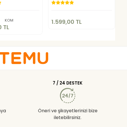
1.599,00 TL
.599,00 TL
Sepete Ekle
Sepete Ekle
KOM
1.599,00 TL
1
0 TL
7 / 24 DESTEK
nya
Öneri ve şikayetlerinizi bize
iletebilirsiniz.