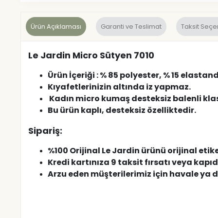
Ürün Açıklaması
Garanti ve Teslimat
Taksit Seçe
Le Jardin Micro Sütyen 7010
Ürün İçeriği : % 85 polyester, % 15 elastan
Kıyafetlerinizin altında iz yapmaz.
Kadın micro kumaş desteksiz balenli kla
Bu ürün kaplı, desteksiz özelliktedir.
Sipariş:
%100 Orijinal Le Jardin ürünü orijinal etiket
Kredi kartınıza 9 taksit fırsatı veya kapı
Arzu eden müşterilerimiz için havale ya 