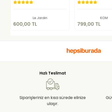
600,00 TL
799,00 
Sepete Ekle
Sepete E
Le Jardin
KOM
600,00 TL
799,00 TL
Hızlı Teslimat
Siparişleriniz en kısa sürede elinize
Gü
ulaşır.