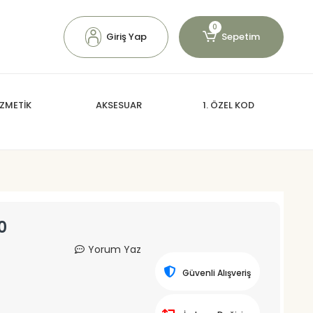
0
Giriş Yap
Sepetim
ZMETİK
AKSESUAR
1. ÖZEL KOD
0
Yorum Yaz
Güvenli Alışveriş