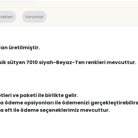
nekleri
Yorumlar
dan üretilmiştir.
sik sütyen 7010 siyah-Beyaz-Ten renkleri mevcuttur.
leri ve paketi ile birlikte gelir.
da ödeme opsiyonları ile ödemenizi gerçekleştirebilirs
da eft ile ödeme seçeneklerimiz mevcuttur.