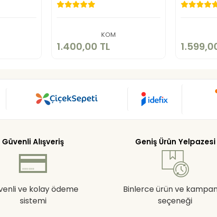
TL
1.400,00 TL
1
kle
Sepete Ekle
KOM
1.400,00 TL
1.599,0
Güvenli Alışveriş
Geniş Ürün Yelpazesi
venli ve kolay ödeme
Binlerce ürün ve kampa
sistemi
seçeneği