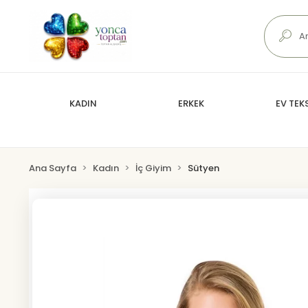
KADIN
ERKEK
EV TEKS
Ana Sayfa
Kadın
İç Giyim
Sütyen