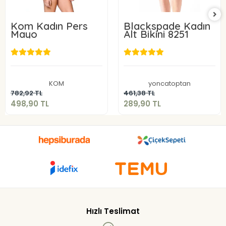
Kom Kadın Pers
Blackspade Kadın
Mayo
Alt Bikini 8251
498,90 TL
289,90 TL
KOM
yoncatoptan
Sepete Ekle
Sepete Ekle
782,92 TL
461,38 TL
498,90 TL
289,90 TL
Hızlı Teslimat