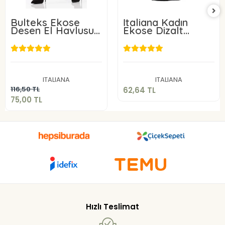
Bulteks Ekose
İtaliana Kadın
Desen El Havlusu
Ekose Dizalt
30X50
Çorap
62,64 TL
75,00 TL
Sepete Ekle
ITALIANA
ITALIANA
Sepete Ekle
116,50 TL
62,64 TL
75,00 TL
Hızlı Teslimat