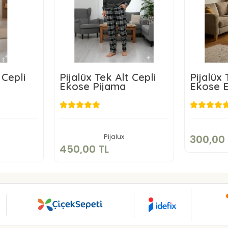
 Cepli
Pijalüx Tek Alt Cepli
Pijalüx
Ekose Pijama
Ekose E
3
TL
450,00 TL
kle
Sepete Ekle
Pijalux
300,00 
450,00 TL