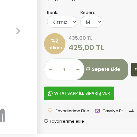
Renk:
Beden:
435,00 TL
%2
425,00 TL
indirim
Sepete Ekle
WHATSAPP İLE SİPARİŞ VER
Favorilerime Ekle
Tavsiye Et
Favorilerime ekle