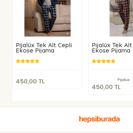
Pijalüx Tek Alt Cepli
Pijalüx Tek Alt
Ekose Pijama
Ekose Pijama
450,00 TL
450,00 
Sepete Ekle
Sepete E
Pijalux
450,00 TL
450,00 TL