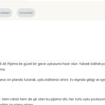
nekleri
Yorumlar
pli Alt Pijama ile güzel bir gece uykusuna hazır olun. Yüksek kaliteli
jama
ızı ön planda tutarak, uyku kalitenizi artırır. Ev dışında şıklığı ve i
r. Hem rahat hem de şık olan bu pijama altı, her türlü uyku pozisyo
ılığı ön plana çıkarır.