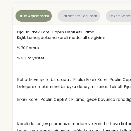
Ürün Açıklaması
Garanti ve Teslimat
Taksit Seçe
Pijalüx Erkek Kareli Poplin Cepli Alt Pijama.
Kışlık kumaş dokuma kareli model alt ev giyimi
% 70 Pamuk
% 30 Polyester
Rahatlık ve şıklık bir arada . Pijalüx Erkek Kareli Poplin Ce
birleşerek mükemmel bir uyku deneyimi sunar. Tek alt Pi
Erkek Kareli Poplin Cepli Alt Pijama, gece boyunca rahatlığın
Kareli deseni,ev pijamanıza modern ve zarif bir hava kata
bandı, mükemmel bir uyum sağlarken cepli tasarım, kullanışl