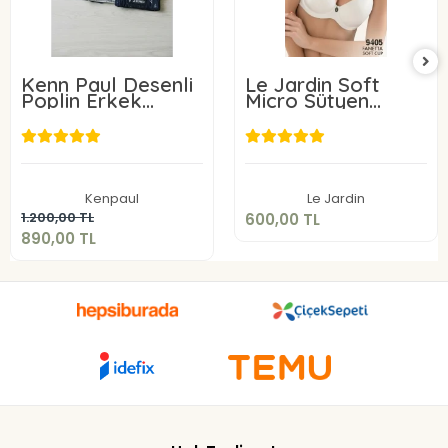
Kenn Paul Desenli
Le Jardin Soft
Poplin Erkek
Micro Sütyen
Boxer 6 Adet
9405-C
600,00 TL
890,00 TL
Sepete Ekle
Kenpaul
Le Jardin
Sepete Ekle
1.200,00 TL
600,00 TL
890,00 TL