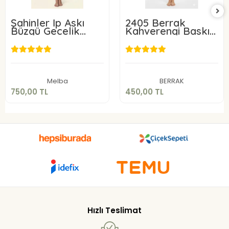
Şahinler İp Askı
2405 Berrak
Büzgü Gecelik
Kahverengi Baskılı
22224
Elbise
750,00 TL
450,00 TL
Sepete Ekle
Sepete Ekle
Melba
BERRAK
750,00 TL
450,00 TL
Hızlı Teslimat