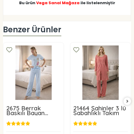
Bu ürün
Vega Sanal Mağaza
ile listelenmiştir
Benzer Ürünler
2675 Berrak
21464 Şahinler 3 lü
Baskılı Bayan
Sabahlıklı Takım
Pijama Takımı
650,00 TL
1.200,00 TL