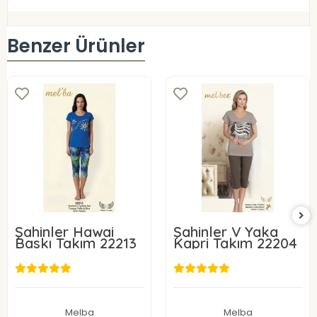
Benzer Ürünler
Şahinler Hawai
Şahinler V Yaka
Baskı Takım 22213
Kapri Takım 22204
750,00 TL
750,00 TL
Sepete Ekle
Sepete Ekle
Melba
Melba