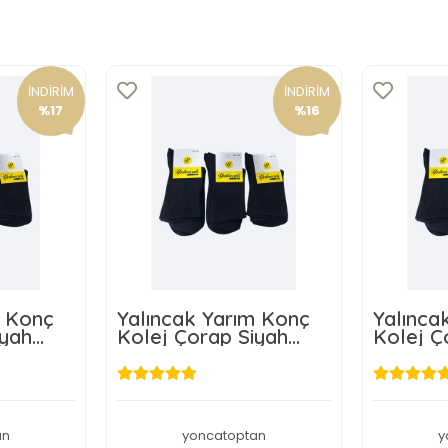
İNDİRİM
İNDİRİM
%17
%16
m Konç
Yalıncak Yarım Konç
Yalınca
iyah
Kolej Çorap Siyah
Kolej Ç
Renk 6 Adet Desensiz
Renk 3 
el
Model
Model
TL
159,00 TL
an
yoncatoptan
y