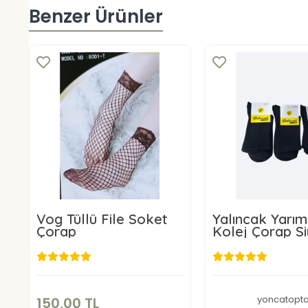
Benzer Ürünler
Vog Tüllü File Soket
Yalıncak Yarı
Çorap
Kolej Çorap S
Renk 12 Adet
Desensiz Mod
150,00 TL
Sepete Ekle
290,00 
yoncatopt
150,00 TL