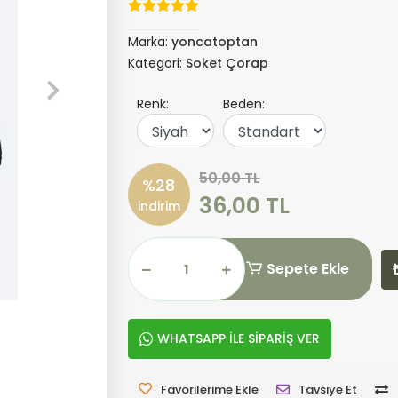
Marka:
yoncatoptan
Kategori:
Soket Çorap
Renk:
Beden:
50,00 TL
%28
36,00 TL
indirim
Sepete Ekle
WHATSAPP İLE SİPARİŞ VER
Favorilerime Ekle
Tavsiye Et