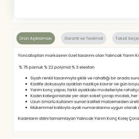
Ürün Açıklaması
Garanti ve Teslimat
Taksit Seçe
Yoncatoptan markasının özel tasarımı olan Yalıncak Yarım K
% 75 pamuk % 22 polymid % 3 elestan
Siyah renkli tasarımıyla şıklık ve rahatlığı bir arada sun
Kadife dokusuyla ayakları nazikçe kavrar ve gün boyu 
Yarım konç yapısı, farklı ayakkabı modelleriyle rahatç
Kadın kategorisinde yer alan soket çorap modeli, her m
Uzun ömürlü kullanım sunan kaliteli malzemeden üretil
Mükemmel kalıbıyla ayak numaralarına uygun olarak ür
Kadınların stilini tamamlayan Yalıncak Yarım Konç Kolej Çorap 