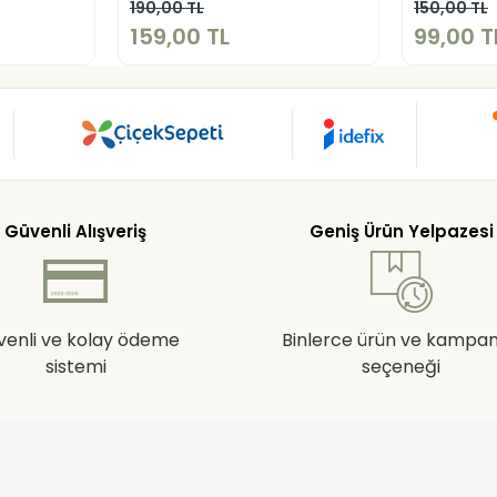
kle
Sepete Ekle
190,00 TL
150,00 TL
159,00 TL
99,00 T
Güvenli Alışveriş
Geniş Ürün Yelpazesi
venli ve kolay ödeme
Binlerce ürün ve kampa
sistemi
seçeneği