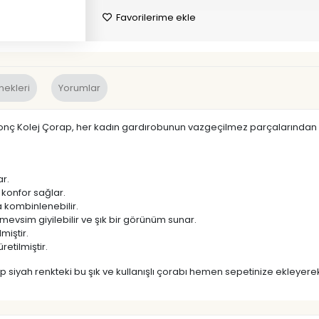
Favorilerime ekle
nekleri
Yorumlar
onç Kolej Çorap, her kadın gardırobunun vazgeçilmez parçalarından b
ar.
konfor sağlar.
a kombinlenebilir.
evsim giyilebilir ve şık bir görünüm sunar.
miştir.
etilmiştir.
siyah renkteki bu şık ve kullanışlı çorabı hemen sepetinize ekleyerek on