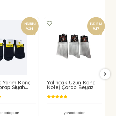
İNDİRİM
İNDİRİM
%34
%17
k Yarım Konç
Yalıncak Uzun Konç
Y
orap Siyah
Kolej Çorap Beyaz
K
Adet Desensiz
Desensiz 12 Adet
D
99,00 TL
290,00 TL
oncatoptan
yoncatoptan