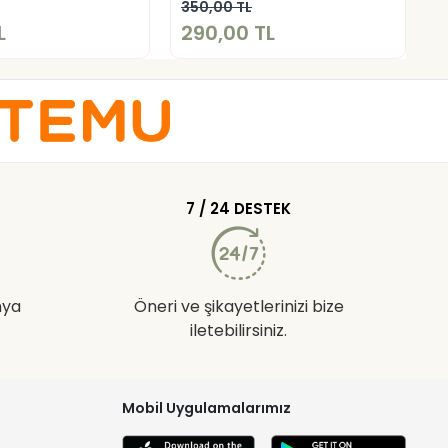
Sepete Ekle
Sepete Ekle
350,00 TL
2
L
290,00 TL
1
7 / 24 DESTEK
nya
Öneri ve şikayetlerinizi bize
iletebilirsiniz.
Mobil Uygulamalarımız