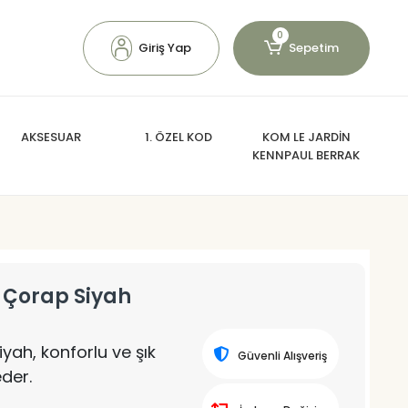
0
Giriş Yap
Sepetim
AKSESUAR
1. ÖZEL KOD
KOM LE JARDİN
KENNPAUL BERRAK
 Çorap Siyah
yah, konforlu ve şık
Güvenli Alışveriş
eder.