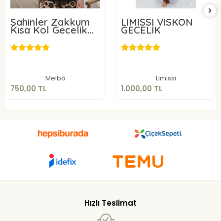
Şahinler Zakkum
LİMİSSİ VİSKON
Kısa Kol Gecelik
GECELİK
22227
750,00 TL
1.000,00 TL
Sepete Ekle
Sepete Ekle
Melba
Limissi
750,00 TL
1.000,00 TL
Hızlı Teslimat