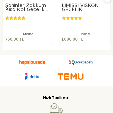
Şahinler Zakkum
LİMİSSİ VİSKON
Kısa Kol Gecelik
GECELİK
22227
750,00 TL
1.000,00 TL
Sepete Ekle
Sepete Ekle
Melba
Limissi
750,00 TL
1.000,00 TL
Hızlı Teslimat