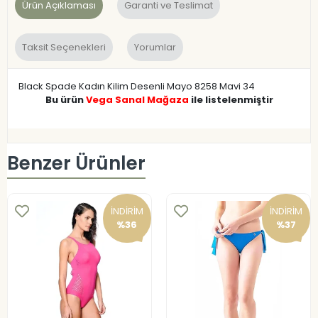
Ürün Açıklaması
Garanti ve Teslimat
Taksit Seçenekleri
Yorumlar
Black Spade Kadın Kilim Desenli Mayo 8258 Mavi 34
Bu ürün
Vega Sanal Mağaza
ile listelenmiştir
Benzer Ürünler
İNDİRİM
İNDİRİM
%36
%37