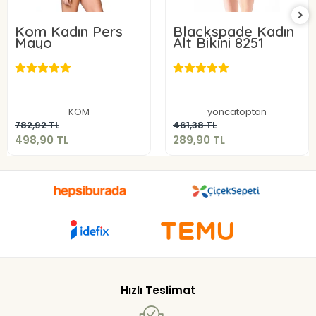
Kom Kadın Pers
Blackspade Kadın
Mayo
Alt Bikini 8251
498,90 TL
289,90 TL
KOM
yoncatoptan
Sepete Ekle
Sepete Ekle
782,92 TL
461,38 TL
498,90 TL
289,90 TL
Hızlı Teslimat