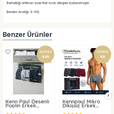
Rahatlığı arttıran özel flat-lock dikişler kullanılmıştır.
Beden Aralığı: S-XXL
Benzer Ürünler
İNDİRİM
İNDİRİM
%26
%6
Kenn Paul Desenli
Kennpaul Mikro
Poplin Erkek
Dikişsiz Erkek
Boxer 6 Adet
Boxer 3 Lü Paket