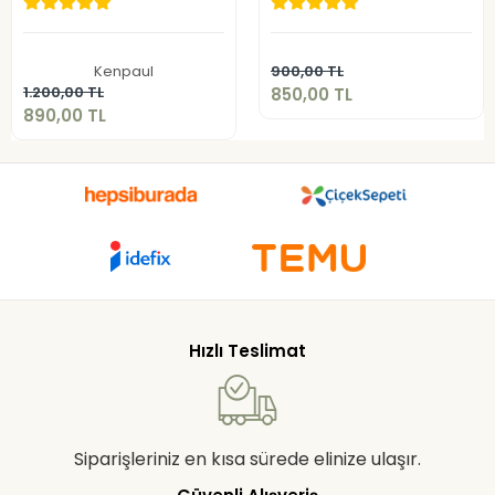
850,00 TL
890,00 TL
Sepete Ekle
Kenpaul
900,00 TL
Sepete Ekle
1.200,00 TL
850,00 TL
890,00 TL
Hızlı Teslimat
Siparişleriniz en kısa sürede elinize ulaşır.