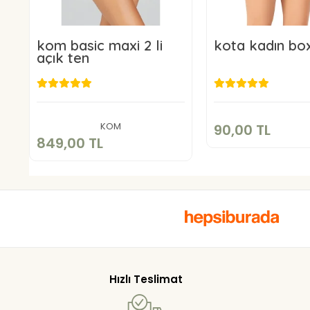
kom basic maxi 2 li
kota kadın bo
açık ten
90,00 T
849,00 TL
Sepete E
Sepete Ekle
KOM
90,00 TL
849,00 TL
Hızlı Teslimat