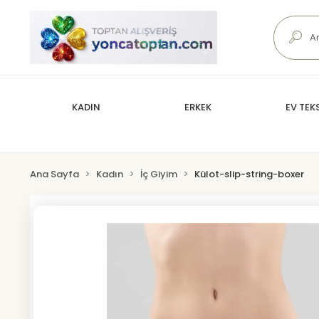
KADIN
ERKEK
EV TEKS
Ana Sayfa
Kadın
İç Giyim
Külot-slip-string-boxer