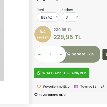
Renk:
Beden:
239,95 TL
%4
229,95 TL
indirim
Sepete Ekle
WHATSAPP İLE SİPARİŞ VER
Favorilerime Ekle
Tavsiye Et
Favorilerime ekle