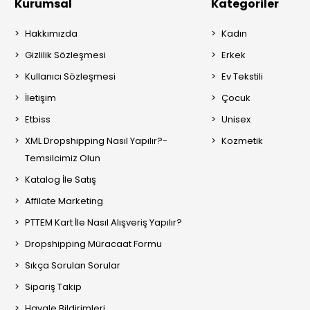
Kurumsal
Kategoriler
Hakkımızda
Kadın
Gizlilik Sözleşmesi
Erkek
Kullanıcı Sözleşmesi
Ev Tekstili
İletişim
Çocuk
Etbiss
Unisex
XML Dropshipping Nasıl Yapılır?-
Kozmetik
Temsilcimiz Olun
Katalog İle Satış
Affilate Marketing
PTTEM Kart İle Nasıl Alışveriş Yapılır?
Dropshipping Müracaat Formu
Sıkça Sorulan Sorular
Sipariş Takip
Havale Bildirimleri