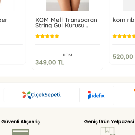
xer
KOM Mell Transparan
kom rib
String Gül Kurusu
Renk
L
5
349,00 TL
kle
Sepete Ekle
KOM
520,00 
349,00 TL
Güvenli Alışveriş
Geniş Ürün Yelpazesi