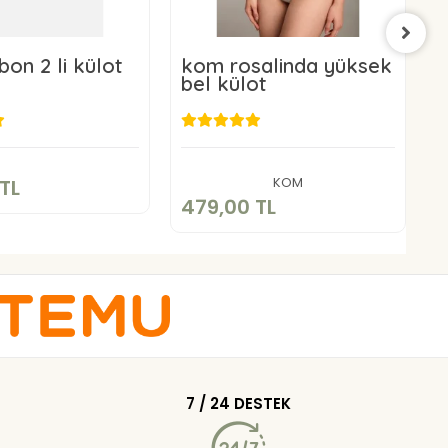
bon 2 li külot
kom rosalinda yüksek
B
bel külot
P
20,00 TL
479,00 TL
Sepete Ekle
Sepete Ekle
KOM
TL
479,00 TL
7
7 / 24 DESTEK