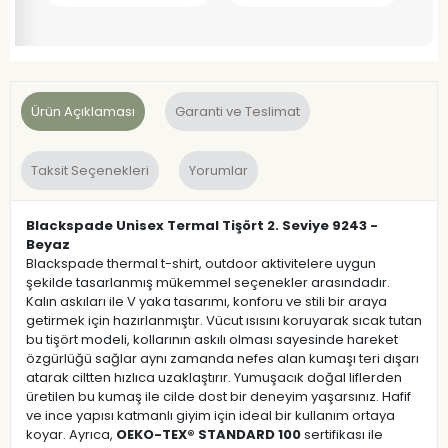
Ürün Açıklaması
Garanti ve Teslimat
Taksit Seçenekleri
Yorumlar
Blackspade Unisex Termal Tişört 2. Seviye 9243 -
Beyaz
Blackspade thermal t-shirt, outdoor aktivitelere uygun
şekilde tasarlanmış mükemmel seçenekler arasındadır.
Kalın askıları ile V yaka tasarımı, konforu ve stili bir araya
getirmek için hazırlanmıştır. Vücut ısısını koruyarak sıcak tutan
bu tişört modeli, kollarının askılı olması sayesinde hareket
özgürlüğü sağlar aynı zamanda nefes alan kumaşı teri dışarı
atarak ciltten hızlıca uzaklaştırır. Yumuşacık doğal liflerden
üretilen bu kumaş ile cilde dost bir deneyim yaşarsınız. Hafif
ve ince yapısı katmanlı giyim için ideal bir kullanım ortaya
koyar. Ayrıca,
OEKO-TEX® STANDARD 100
sertifikası ile