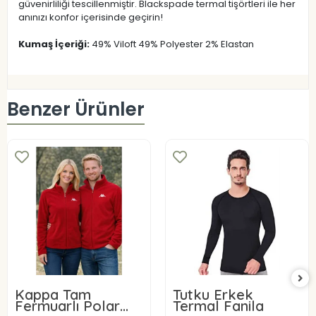
güvenirliliği tescillenmiştir. Blackspade termal tişörtleri ile her
anınızı konfor içerisinde geçirin!
Kumaş İçeriği:
49% Viloft 49% Polyester 2% Elastan
Benzer Ürünler
Kappa Tam
Tutku Erkek
Fermuarlı Polar
Termal Fanila