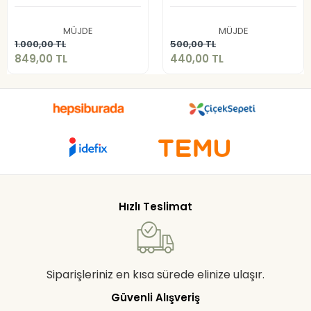
849,00 TL
440,00 TL
MÜJDE
MÜJDE
Sepete Ekle
Sepete Ekle
1.000,00 TL
500,00 TL
849,00 TL
440,00 TL
Hızlı Teslimat
Siparişleriniz en kısa sürede elinize ulaşır.
Güvenli Alışveriş