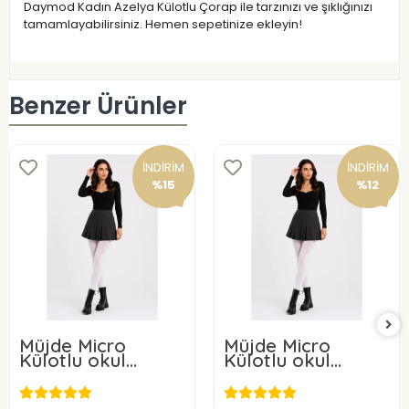
Daymod Kadın Azelya Külotlu Çorap ile tarzınızı ve şıklığınızı
tamamlayabilirsiniz. Hemen sepetinize ekleyin!
Benzer Ürünler
İNDİRİM
İNDİRİM
%15
%12
Müjde Micro
Müjde Micro
Külotlu okul
Külotlu okul
çorabı 50 Denye 6
çorabı 50 Denye 3
ADET
ADET