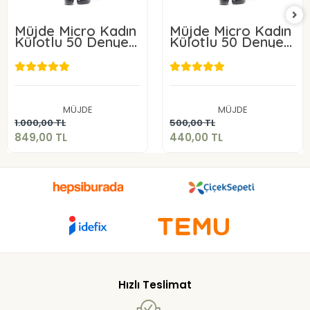
Müjde Micro Kadın
Müjde Micro Kadın
Külotlu 50 Denye 6
Külotlu 50 Denye 3
ADET
ADET
849,00 TL
440,00 TL
MÜJDE
MÜJDE
Sepete Ekle
Sepete Ekle
1.000,00 TL
500,00 TL
849,00 TL
440,00 TL
Hızlı Teslimat