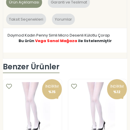
Ürün Açıklaması
Garanti ve Teslimat
Taksit Seçenekleri
Yorumlar
Daymod Kadın Penny Simli Micro Desenli Külotlu Çorap
Bu ürün
Vega Sanal Mağaza
ile listelenmiştir
Benzer Ürünler
İNDİRİM
İNDİRİM
%15
%12