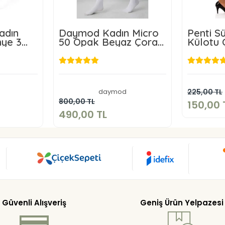
adın
Daymod Kadın Micro
Penti S
nye 3
50 Opak Beyaz Çorap
Külotu 
Büyük Boy 3 adet
TL
490,00 TL
daymod
225,00 TL
kle
Sepete Ekle
800,00 TL
150,00 
490,00 TL
Güvenli Alışveriş
Geniş Ürün Yelpazesi