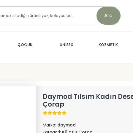
Ara
ÇOCUK
UNİSEX
KOZMETİK
Daymod Tılsım Kadın Desen
Çorap
Marka:
daymod
Kategori:
Külotlu Çorap