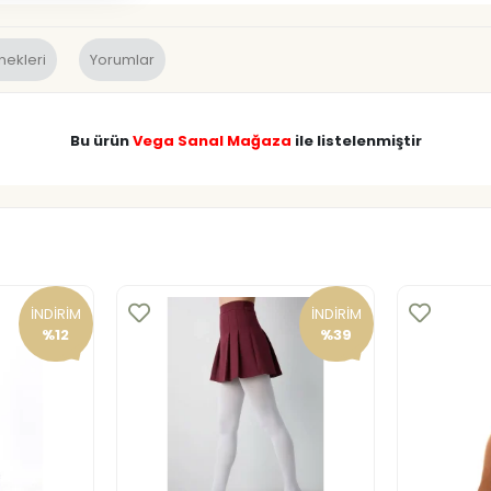
nekleri
Yorumlar
Bu ürün
Vega Sanal Mağaza
ile listelenmiştir
İNDİRİM
İNDİRİM
%12
%39