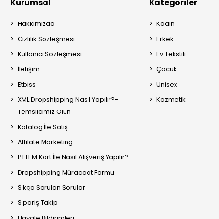
Kurumsal
Kategoriler
Hakkımızda
Kadın
Gizlilik Sözleşmesi
Erkek
Kullanıcı Sözleşmesi
Ev Tekstili
İletişim
Çocuk
Etbiss
Unisex
XML Dropshipping Nasıl Yapılır?-
Kozmetik
Temsilcimiz Olun
Katalog İle Satış
Affilate Marketing
PTTEM Kart İle Nasıl Alışveriş Yapılır?
Dropshipping Müracaat Formu
Sıkça Sorulan Sorular
Sipariş Takip
Havale Bildirimleri