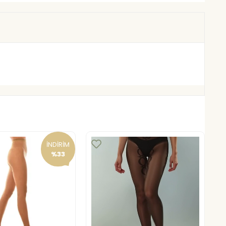
İNDİRİM
%33