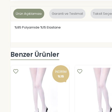
Ürün Açıklaması
Garanti ve Teslimat
Taksit Seçe
%85 Polyamide %15 Elastane
Benzer Ürünler
İNDİRİM
%15