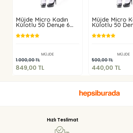
Müjde Micro Kadın
Müjde Micro K
Külotlu 50 Denye 6
Külotlu 50 De
ADET
ADET
849,00 TL
440,00 
MÜJDE
MÜJDE
Sepete Ekle
Sepete E
1.000,00 TL
500,00 TL
849,00 TL
440,00 TL
Hızlı Teslimat