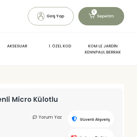
0
Giriş Yap
Sepetim
AKSESUAR
1. ÖZEL KOD
KOM LE JARDİN
KENNPAUL BERRAK
li Micro Külotlu
Yorum Yaz
Güvenli Alışveriş