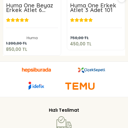
Huma One Beyaz
Huma One Erkek
Erkek Atlet 6
Atlet 3 Adet 101
ADET 101-
450,00 TL
850,00 TL
Sepete Ekle
Huma
750,00 TL
Sepete Ekle
1.200,00 TL
450,00 TL
850,00 TL
Hızlı Teslimat