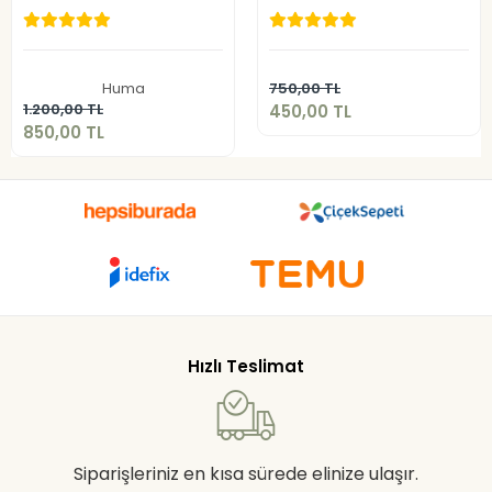
450,00 TL
850,00 TL
Sepete Ekle
Huma
750,00 TL
Sepete Ekle
1.200,00 TL
450,00 TL
850,00 TL
Hızlı Teslimat
Siparişleriniz en kısa sürede elinize ulaşır.