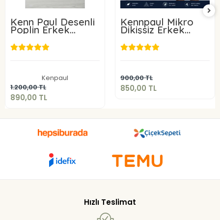
Kenn Paul Desenli
Kennpaul Mikro
Poplin Erkek
Dikişsiz Erkek
Boxer 6 Adet
Boxer 3 Lü Paket
850,00 TL
890,00 TL
Sepete Ekle
Kenpaul
900,00 TL
Sepete Ekle
1.200,00 TL
850,00 TL
890,00 TL
Hızlı Teslimat