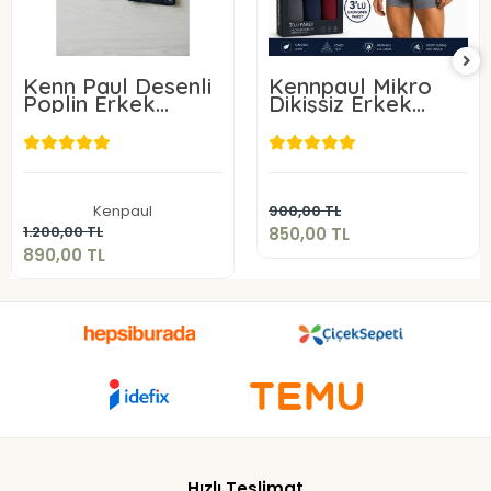
Kenn Paul Desenli
Kennpaul Mikro
Poplin Erkek
Dikişsiz Erkek
Boxer 6 Adet
Boxer 3 Lü Paket
850,00 TL
890,00 TL
Sepete Ekle
Kenpaul
900,00 TL
Sepete Ekle
1.200,00 TL
850,00 TL
890,00 TL
Hızlı Teslimat